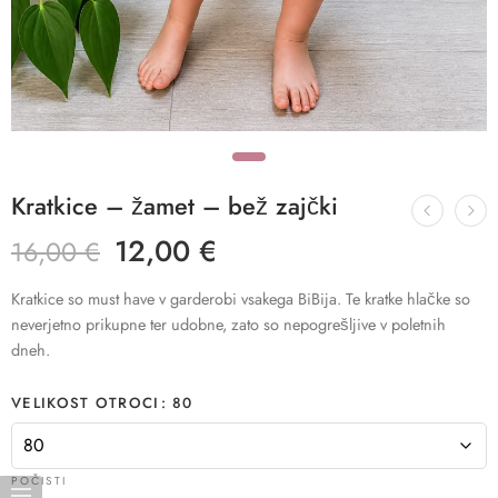
Kratkice – žamet – bež zajčki
12,00
€
16,00
€
Kratkice so must have v garderobi vsakega BiBija. Te kratke hlačke so
neverjetno prikupne ter udobne, zato so nepogrešljive v poletnih
dneh.
VELIKOST OTROCI
80
POČISTI