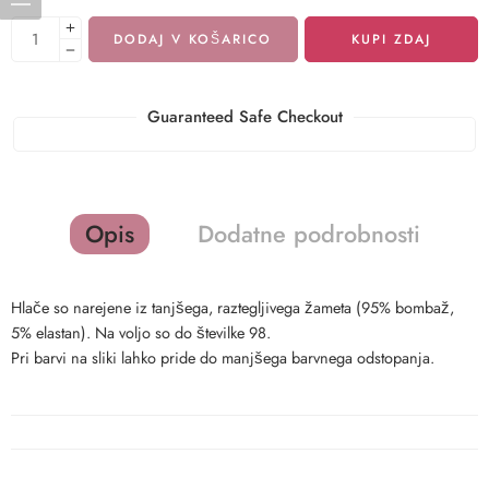
DODAJ V KOŠARICO
KUPI ZDAJ
Guaranteed Safe Checkout
Opis
Dodatne podrobnosti
Hlače so narejene iz tanjšega, raztegljivega žameta (95% bombaž,
5% elastan). Na voljo so do številke 98.
Pri barvi na sliki lahko pride do manjšega barvnega odstopanja.