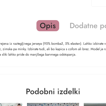
Opis
Dodatne p
rejena iz raztegljivega jerseya (95% bombaž, 5% elastan). Lahko izbirate
, zimska pa minky. Izbirate tudi, ali bo kapica s cofom ali brez. Model je 
na sliki lahko pride do manjšega barvnega odstopanja.
Podobni izdelki