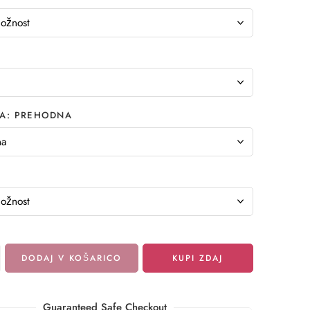
A
PREHODNA
DODAJ V KOŠARICO
KUPI ZDAJ
Guaranteed Safe Checkout