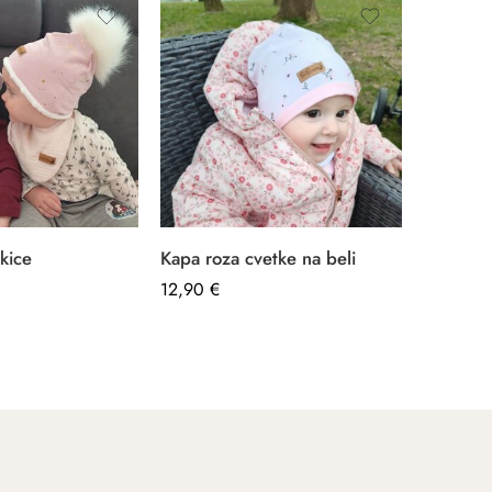
ikice
Kapa roza cvetke na beli
Kapa ka
12,90
€
–
12,90
€