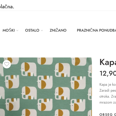
plačna.
MOŠKI
OSTALO
ZNIŽANO
PRAZNIČNA PONUDB
Kapa
12,9
Kapa je ko
Zaradi pes
otroka. Zr
mrazom zaš
OBSEG 