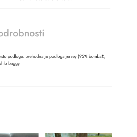
odrobnosti
 vrsto podloge: prehodna je podloga jersey (95% bombaž,
rahlo baggy.