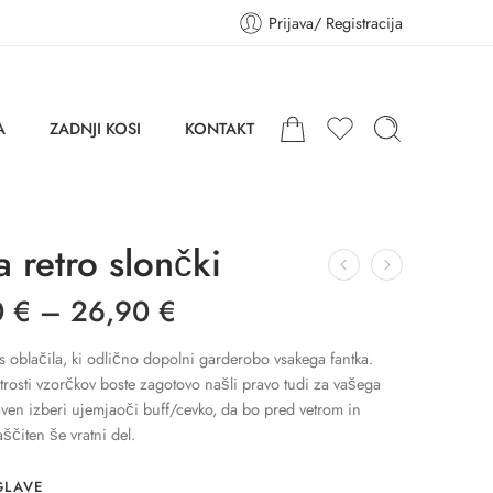
Prijava/ Registracija
A
ZADNJI KOSI
KONTAKT
 retro slončki
0
€
–
26,90
€
s oblačila, ki odlično dopolni garderobo vsakega fantka.
trosti vzorčkov boste zagotovo našli pravo tudi za vašega
aven izberi ujemjaoči buff/cevko, da bo pred vetrom in
čiten še vratni del.
GLAVE