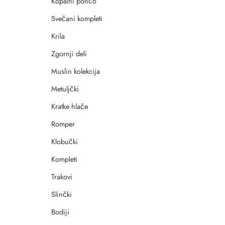
Kopalni pončo
Svečani kompleti
Krila
Zgornji deli
Muslin kolekcija
Metuljčki
Kratke hlače
Romper
Klobučki
Kompleti
Trakovi
Slinčki
Bodiji