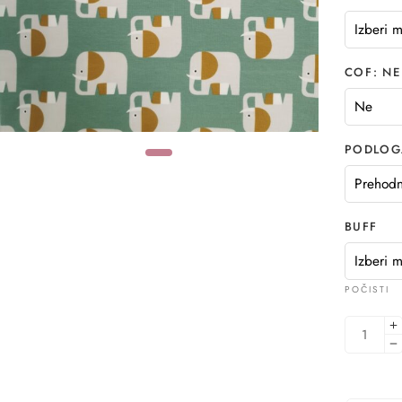
COF
NE
PODLOG
BUFF
POČISTI