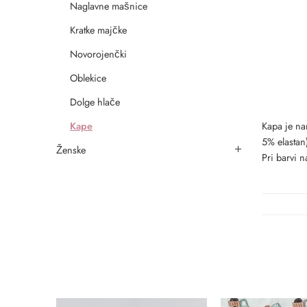
Naglavne mašnice
Kratke majčke
Novorojenčki
Oblekice
Dolge hlače
Kape
Kapa je na
5% elastan)
Ženske
Pri barvi 