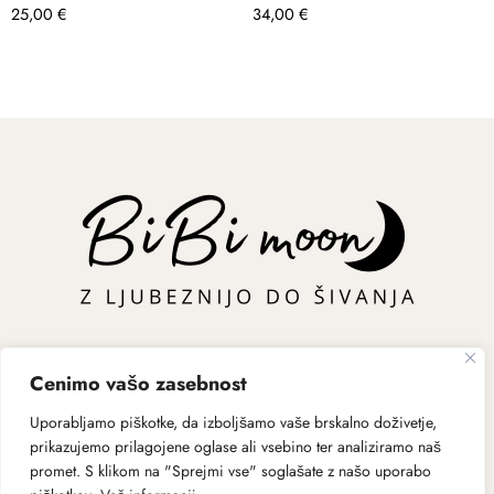
25,00
€
–
34,00
€
–
Cenimo vašo zasebnost
Uporabljamo piškotke, da izboljšamo vaše brskalno doživetje,
prikazujemo prilagojene oglase ali vsebino ter analiziramo naš
promet. S klikom na "Sprejmi vse" soglašate z našo uporabo
Dostava
Pogoji poslovanja
O nas
Politika zasebnosti