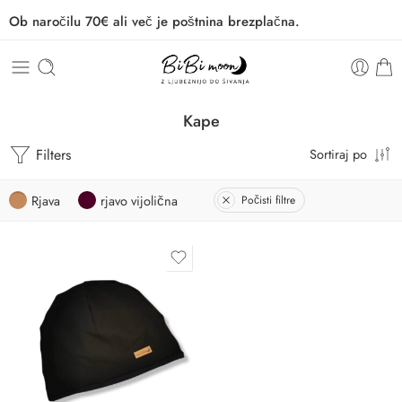
Ob naročilu 70€ ali več je poštnina brezplačna.
Kape
Filters
Sortiraj po
Rjava
rjavo vijolična
Počisti filtre